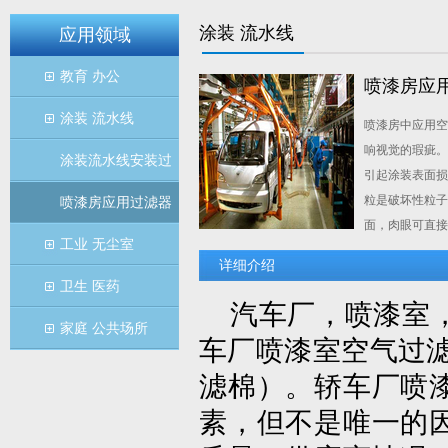
涂装 流水线
应用领域
教育 办公
喷漆房应
涂装 流水线
喷漆房中应用空
响视觉的瑕疵。
涂装流水线安装过
引起涂装表面损
粒是破坏性粒子
喷漆房应用过滤器
面，肉眼可直接
工业 无尘室
详细介绍
卫生 医药
汽车厂，喷漆室，
家庭 公共场所
车厂喷漆室空气过滤
滤棉）。轿车厂喷
素，但不是唯一的