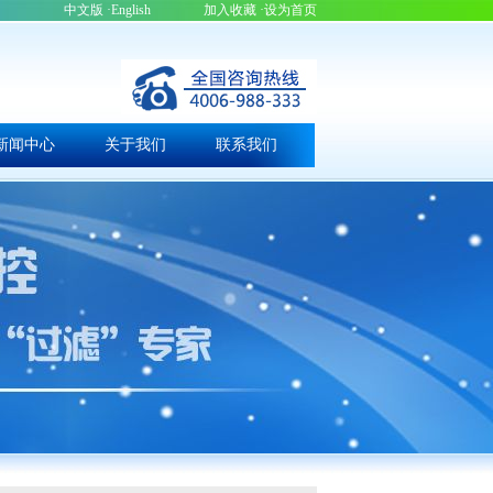
中文版
·English
加入收藏
·设为首页
新闻中心
关于我们
联系我们