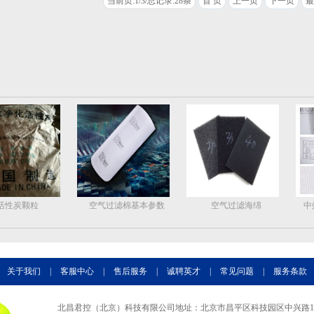
当前页:1/3/总记录:28条
首 页
上一页
下一页
最
活性炭颗粒
空气过滤棉基本参数
空气过滤海绵
中
关于我们
|
客服中心
|
售后服务
|
诚聘英才
|
常见问题
|
服务条款
北昌君控（北京）科技有限公司地址：北京市昌平区科技园区中兴路10号