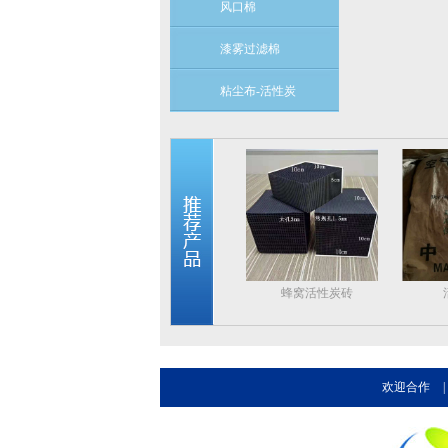
风口棉
漆雾过滤棉
粘尘布-活性炭
蜂窝活性炭砖
欢迎合作
|