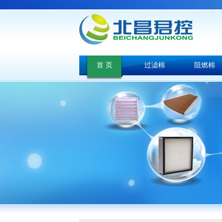
首 页
过滤棉
阻燃棉