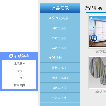
产品搜索
产品展示
空气过滤器
初效过滤器
中效过滤器
高效过滤器
板式初
在线咨询
过滤棉
北昌君控
阻燃过滤棉
淘宝
烤漆房顶棚棉
天猫
阿里巴巴
初效过滤棉
F8袋式
中效过滤棉