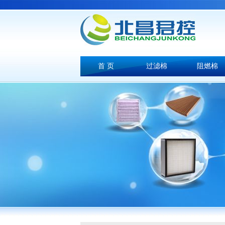
首 页
过滤棉
阻燃棉