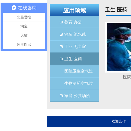
在线咨询
卫生 医药
北昌君控
教育 办公
淘宝
涂装 流水线
天猫
阿里巴巴
工业 无尘室
卫生 医药
医院卫生空气过
医
生物制药空气过
家庭 公共场所
欢迎合作
|