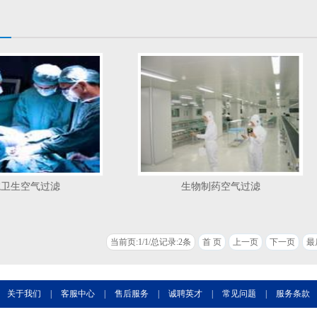
院卫生空气过滤
生物制药空气过滤
当前页:1/1/总记录:2条
首 页
上一页
下一页
最
关于我们
|
客服中心
|
售后服务
|
诚聘英才
|
常见问题
|
服务条款