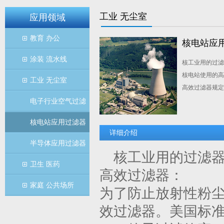
工业 无尘室
应用领域
教育 办公
核电站应
涂装 流水线
核工业用的过滤
核电站使用的高
工业 无尘室
高效过滤器规定感
电子行业空气过滤
核电站应用过滤器
详细介绍
半导体应用过滤器
核工业用的过滤器
卫生 医药
高效过滤器：
家庭 公共场所
为了防止放射性粉
效过滤器。美国标准