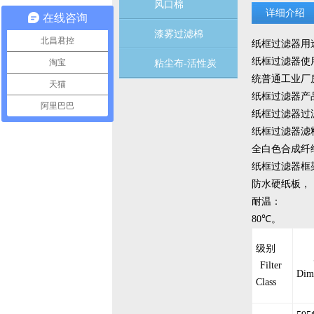
风口棉
详细介绍
在线咨询
漆雾过滤棉
北昌君控
纸框过滤器用
纸框过滤器使
淘宝
粘尘布-活性炭
统普通工业厂
天猫
纸框过滤器产
阿里巴巴
纸框过滤器过
纸框过滤器滤
全白色合成纤
纸框过滤器框
防水硬纸板，
耐温：
80℃。
级别
Filter
Dim
Class