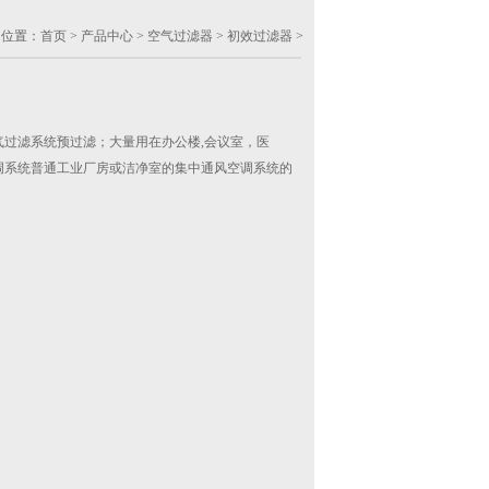
的位置：
首页
>
产品中心
>
空气过滤器
>
初效过滤器
>
过滤系统预过滤；大量用在办公楼,会议室，医
调系统普通工业厂房或洁净室的集中通风空调系统的