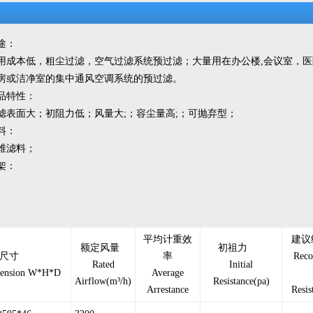
途：
用成本低，粗尘过滤，空气过滤系统预过滤；大量用在办公楼,会议室，
房或洁净室的集中通风空调系统的预过滤。
品特性：
滤表面大；初阻力低；风量大;；容尘量高;；可抛弃型；
料：
维滤料；
架：
平均计重效
建议
额定风量
初祖力
尺寸
率
Rec
Rated
Initial
ension W*H*D
Average
Airflow(m³/h)
Resistance(pa)
Arrestance
Resi