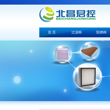
首 页
过滤棉
阻燃棉