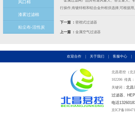
金属过滤网产品具有通风量大、容尘量大、初
风口棉
行操作;有镀锌框和铝合金外框供选择;可根据
漆雾过滤棉
下一篇 ：
密褶式过滤器
粘尘布-活性炭
上一篇 ：
金属空气过滤器
欢迎合作
|
关于我们
|
客服中心
|
北昌君控（北京
102206 传真：0
北昌
关键词：
过滤器、HE
电话1326018
京ICP备10047